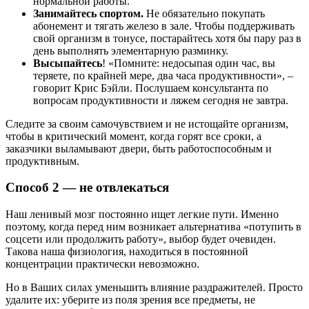
нормальной работы.
Занимайтесь спортом.
Не обязательно покупать
абонемент и тягать железо в зале. Чтобы поддерживать
свой организм в тонусе, постарайтесь хотя бы пару раз в
день выполнять элементарную разминку.
Высыпайтесь
! «Помните: недосыпая один час, вы
теряете, по крайней мере, два часа продуктивности», –
говорит Крис Бэйли. Послушаем консультанта по
вопросам продуктивности и ляжем сегодня не завтра.
Следите за своим самочувствием и не истощайте организм,
чтобы в критический момент, когда горят все сроки, а
заказчики выламывают двери, быть работоспособным и
продуктивным.
Способ 2 — не отвлекаться
Наш ленивый мозг постоянно ищет легкие пути. Именно
поэтому, когда перед ним возникает альтернатива «потупить в
соцсети или продолжить работу», выбор будет очевиден.
Такова наша физиология, находиться в постоянной
концентрации практически невозможно.
Но в Ваших силах уменьшить влияние раздражителей. Просто
удалите их: уберите из поля зрения все предметы, не