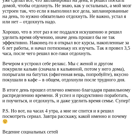
уже сделал все, что запланировал на день, и решил поехать
домой, чтобы отдохнуть. Не знаю, как у остальных, а мой мозг
устроен так, что если я выполнил все дела, запланированные
на день, то нужно обязательно отдохнуть. Не важно, устал я
или нет – отдохнуть надо.
Хорошо, что в этот раз я не поддался искушению и решил
уделить время обучению, иначе день прошел бы не так
эффективно. Наконец-то я открыл все курсы, накопленные за
6 лет работы, и начал потихоньку их изучать. Так я провел 3,5
часа, после чего решил все-таки отдохнуть.
Вечером я устроил себе релакс. Мы с женой и другом
покурили кальян (сначала в кальянной, потом у него дома),
попрыгали на батутах (офигенная вещь, попробуйте), вкусно
покушали в кафе – в общем, отдохнули после трудного дня.
В итоге день прошел отлично именно благодаря правильному
распределению времени. Я успел и продуктивно поработать,
и поучиться, и отдохнуть, и даже уделить время семье. Супер!
P.S. Но вот, на часах 4 утра, а мне не спится и я решил
посмотреть сериал. Завтра расскажу, какой именно и почему
Ведение социальных сетей