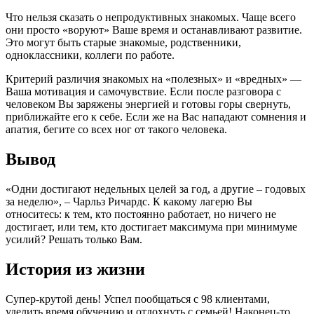
Что нельзя сказать о непродуктивных знакомых. Чаще всего
они просто «воруют» Ваше время и останавливают развитие.
Это могут быть старые знакомые, родственники,
одноклассники, коллеги по работе.
Критерий различия знакомых на «полезных» и «вредных» —
Ваша мотивация и самочувствие. Если после разговора с
человеком Вы заряжены энергией и готовы горы свернуть,
приближайте его к себе. Если же на Вас нападают сомнения и
апатия, бегите со всех ног от такого человека.
Вывод
«Одни достигают недельных целей за год, а другие – годовых
за неделю», – Чарльз Ричардс. К какому лагерю Вы
относитесь: к тем, кто постоянно работает, но ничего не
достигает, или тем, кто достигает максимума при минимуме
усилий? Решать только Вам.
История из жизни
Супер-крутой день! Успел пообщаться с 98 клиентами,
уделить время обучению и отдохнуть с семьей! Наконец-то