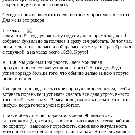
секрет продуктивности найден.
Сегодня произошло что-то невероятное: я проснулся в 9 утра!
Для меня это рекорд.
И скажу
я вам, что благодаря раннему подъему день прямо задался. Я
собрался буквально за полчаса и сразу сел работать. За тот час,
пока жена просыпалась и собиралась, я уже успел разобраться
с текучкой, а на часах всего 10:30. Круто!
К 11:00 мы уже были на работе. Здесь мой запал
продуктивности только усилился, и я за 2,5 часа до обеда
успел гораздо больше того, что обычно делаю за всю вторую
половину дня!
Наверное, и правда весь секрет продуктивности в том, чтобы
вставать пораньше и успевать сделать все дела утром, вместо
того, чтобы мучаться в 2 часа ночи, пытаясь сделать хоть что-
нибудь, когда голова уже не работает.
Итак, к обеду я успел обработать около 98 диалогов с
заказчиками. Да, кстати, со всеми клиентами я всегда работаю
по скрипту – выясняю потребность, оцениваю актуальность
моего предложения и интерес клиента нам. Это очень удобно: