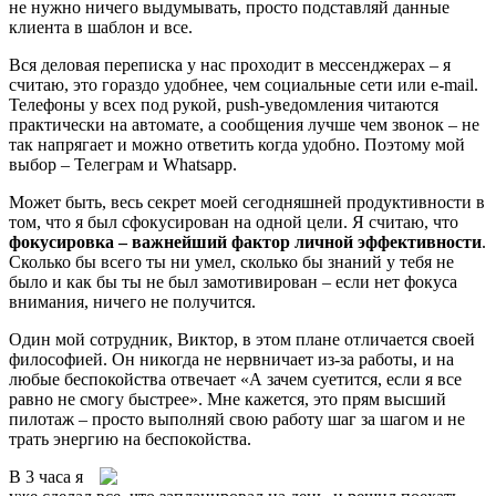
не нужно ничего выдумывать, просто подставляй данные
клиента в шаблон и все.
Вся деловая переписка у нас проходит в мессенджерах – я
считаю, это гораздо удобнее, чем социальные сети или e-mail.
Телефоны у всех под рукой, push-уведомления читаются
практически на автомате, а сообщения лучше чем звонок – не
так напрягает и можно ответить когда удобно. Поэтому мой
выбор – Телеграм и Whatsapp.
Может быть, весь секрет моей сегодняшней продуктивности в
том, что я был сфокусирован на одной цели. Я считаю, что
фокусировка – важнейший фактор личной эффективности
.
Сколько бы всего ты ни умел, сколько бы знаний у тебя не
было и как бы ты не был замотивирован – если нет фокуса
внимания, ничего не получится.
Один мой сотрудник, Виктор, в этом плане отличается своей
философией. Он никогда не нервничает из-за работы, и на
любые беспокойства отвечает «А зачем суетится, если я все
равно не смогу быстрее». Мне кажется, это прям высший
пилотаж – просто выполняй свою работу шаг за шагом и не
трать энергию на беспокойства.
В 3 часа я