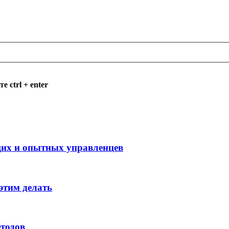
 ctrl + enter
щих и опытных управленцев
этим делать
етодов